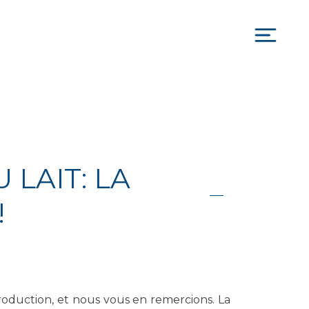
Togg
navi
LAIT: LA
!
production, et nous vous en remercions. La