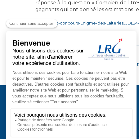
réponse à la question « Combien de litres
gagnants qui ont donné les estimations le
Reglement-concours-Enigme-des-Laiteries_JDL24-
NAVIGATION
Article
Précédent
La traditionnelle journée du lait est de re
précédent
DE
L’ARTICLE