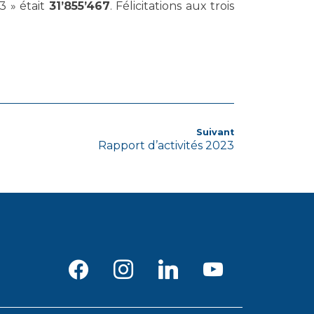
3 » était
31’855’467
. Félicitations aux trois
Article
Suivant
Rapport d’activités 2023
suivant
facebook
instagram
linkedin
youtube