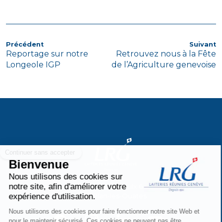
NAVIGATION
Article
A
Précédent
Suivant
Reportage sur notre
Retrouvez nous à la Fête
précédent
s
DE
Longeole IGP
de l’Agriculture genevoise
L’ARTICLE
Chemin des Aulx 6
1228 Plan-les-Ouates
facebook
instagram
linkedin
youtube