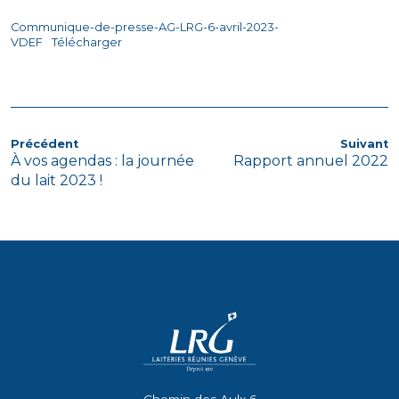
Communique-de-presse-AG-LRG-6-avril-2023-
VDEF
Télécharger
NAVIGATION
Article
A
Précédent
Suivant
À vos agendas : la journée
Rapport annuel 2022
précédent
s
DE
du lait 2023 !
L’ARTICLE
Chemin des Aulx 6