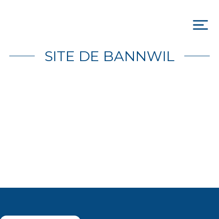
Skip
to
content
To
na
SITE DE BANNWIL