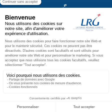
Chemin des Aulx 6
1228 Plan-les-Ouates
facebook
instagram
linkedin
youtube
Politique de confidentialité
Mentions légales
Conditions Générales de Vente (CGV)
©
2026 | Laiteries Réunies Genève