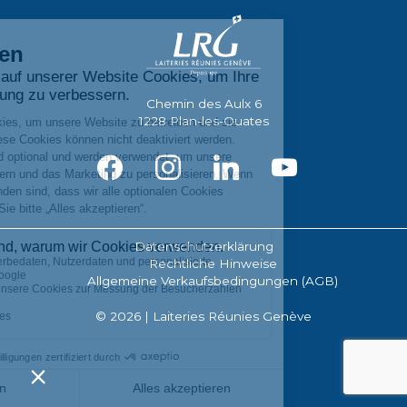
Chemin des Aulx 6
1228 Plan-les-Ouates
facebook
instagram
linkedin
youtube
Datenschutzerklärung
Rechtliche Hinweise
Allgemeine Verkaufsbedingungen (AGB)
©
2026 | Laiteries Réunies Genève