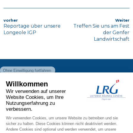
BEITRAGSNAVIGATION
Vorheriger
N
vorher
Weiter
Reportage über unsere
Treffen Sie uns am Fest
Artikel
A
Longeole IGP
der Genfer
Landwirtschaft
Chemin des Aulx 6
1228 Plan-les-Ouates
facebook
instagram
linkedin
youtube