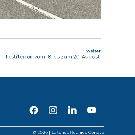
Nächster
Weiter
Festi’terroir vom 18. bis zum 20. August!
Artikel
facebook
instagram
linkedin
youtube
©
2026 | Laiteries Réunies Genève