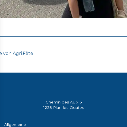
ON
e von Agri.Fête
Chemin des Aulx 6
1228 Plan-les-Ouates
Allgemeine