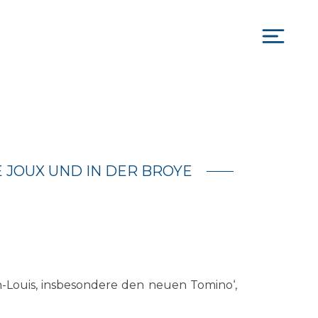
Togg
navi
E JOUX UND IN DER BROYE
an-Louis, insbesondere den neuen Tomino‘,